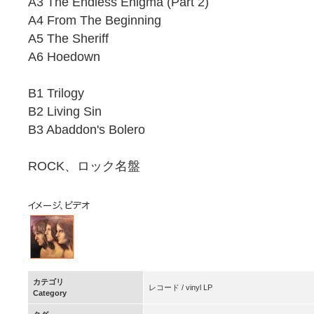
A3 The Endless Enigma (Part 2)
A4 From The Beginning
A5 The Sheriff
A6 Hoedown
B1 Trilogy
B2 Living Sin
B3 Abaddon's Bolero
ROCK、ロック名盤
カテゴリ
レコード / vinyl LP
Category