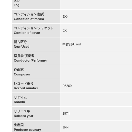
タグ
Tag
コンディション/盤質
EX-
Condition of media
コンディション/ジャケット
EX
Contion of cover
新古区分
中古品/Used
New/Used
指揮者/演奏者
Conductor/Performer
作曲家
Composer
レコード番号
P8260
Record number
リディム
Riddim
リリース年
1974
Release year
生産国
JPN
Producer country