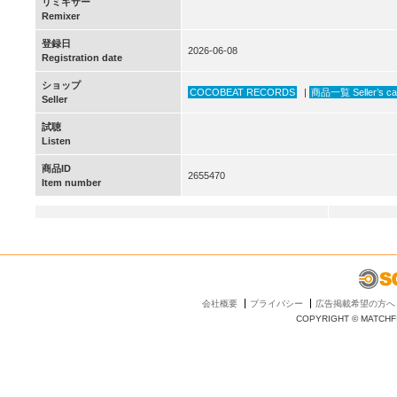
リミキサー
Remixer
登録日
2026-06-08
Registration date
ショップ
COCOBEAT RECORDS
|
商品一覧 Seller’s ca
Seller
試聴
Listen
商品ID
2655470
Item number
会社概要
プライバシー
広告掲載希望の方へ
COPYRIGHT © MATCHFI