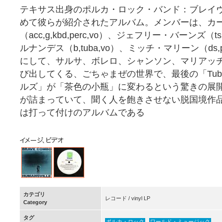
テキサス出身のポルカ・ロック・バンド：ブレイ
めて彼らが紹介されたアルバム。メンバーは、カ
（acc,g,kbd,perc,vo）、ジェフリー・バーンズ（ts,
ルナンデス（b,tuba,vo）、ミッチ・マリーン（ds
にして、サルサ、ボレロ、シャンソン、マリアッ
び出してくる、ごちゃまぜの世界で、最後の「Tubul
ルズ」が「茶色の小瓶」に変わるという驚きの展
が詰まっていて、聞く人を飽きさせない脱国境作
は打って付けのアルバムである
カテゴリ
レコード / vinyl LP
Category
タグ
ポルカ・ロック
ワールド・ミュージック