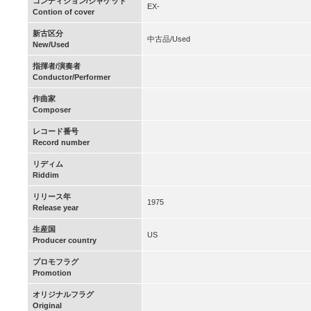
コンディション/ジャケット
EX-
Contion of cover
新古区分
中古品/Used
New/Used
指揮者/演奏者
Conductor/Performer
作曲家
Composer
レコード番号
Record number
リディム
Riddim
リリース年
1975
Release year
生産国
US
Producer country
プロモフラグ
Promotion
オリジナルフラグ
Original