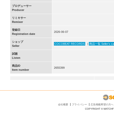
プロデューサー
Producer
リミキサー
Remixer
登録日
2026-06-07
Registration date
ショップ
COCOBEAT RECORDS
|
商品一覧 Seller’s ca
Seller
試聴
Listen
商品ID
2655399
Item number
会社概要
プライバシー
広告掲載希望の方へ
COPYRIGHT © MATCHFI