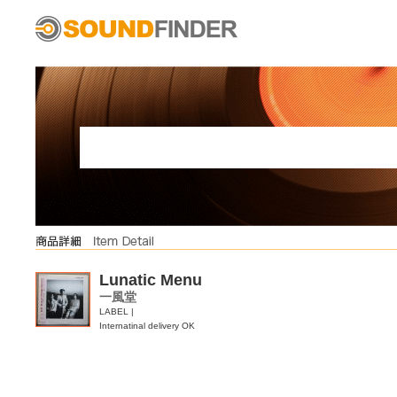
Lunatic Menu
一風堂
LABEL |
Internatinal delivery OK