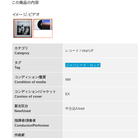
カテゴリ
レコード / vinyl LP
Category
タグ
ジャパニーズ・ロック
Tag
コンディション/盤質
NM
Condition of media
コンディション/ジャケット
EX
Contion of cover
新古区分
中古品/Used
New/Used
指揮者/演奏者
Conductor/Performer
作曲家