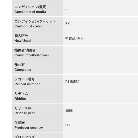
コンディション/盤質
-
Condition of media
コンディション/ジャケット
EX
Contion of cover
新古区分
中古品/Used
New/Used
指揮者/演奏者
Conductor/Performer
作曲家
Composer
レコード番号
P1 50532
Record number
リディム
Riddim
リリース年
1996
Release year
生産国
US
Producer country
プロモフラグ