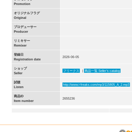
Promotion
オリジナルフラグ
Original
プロデューサー
Producer
リミキサー
Remixer
登録日
2026-06-05
Registration date
ショップ
フリークス
|
商品一覧 Seller’s catalog
Seller
試聴
http://www.i-freaks.com/mp3/115805_A_2.mp3
Listen
商品ID
2655236
Item number