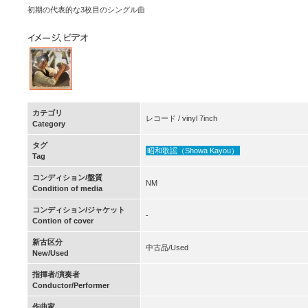
初期の代表的な3枚目のシングル曲
カテゴリ
レコード / vinyl 7inch
Category
タグ
昭和歌謡（Showa Kayou）
Tag
コンディション/盤質
NM
Condition of media
コンディション/ジャケット
-
Contion of cover
新古区分
中古品/Used
New/Used
指揮者/演奏者
Conductor/Performer
作曲家