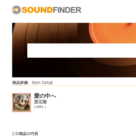
愛の中へ
渡辺徹
LABEL |