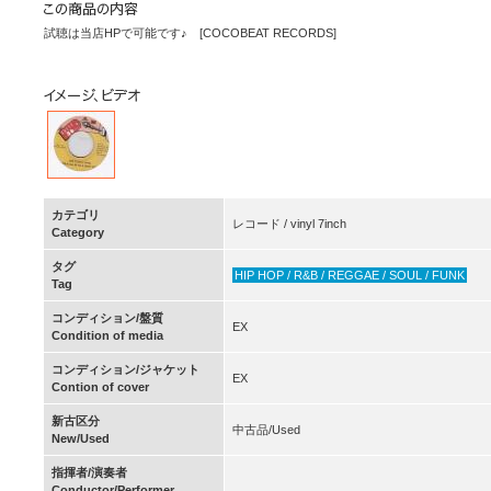
試聴は当店HPで可能です♪ [COCOBEAT RECORDS]
カテゴリ
レコード / vinyl 7inch
Category
タグ
HIP HOP / R&B / REGGAE / SOUL / FUNK
Tag
コンディション/盤質
EX
Condition of media
コンディション/ジャケット
EX
Contion of cover
新古区分
中古品/Used
New/Used
指揮者/演奏者
Conductor/Performer