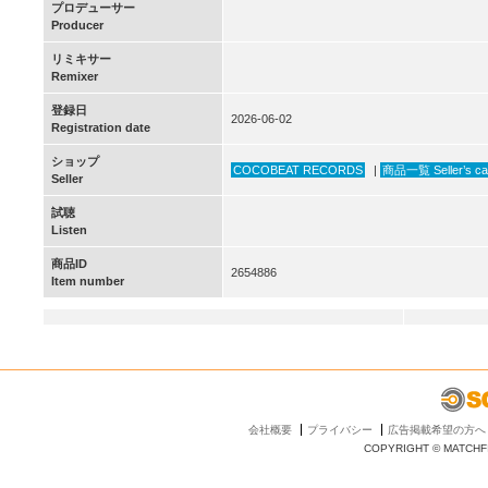
プロデューサー
Producer
リミキサー
Remixer
登録日
2026-06-02
Registration date
ショップ
COCOBEAT RECORDS
|
商品一覧 Seller’s ca
Seller
試聴
Listen
商品ID
2654886
Item number
会社概要
プライバシー
広告掲載希望の方へ
COPYRIGHT © MATCHFI