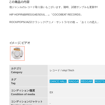
他ジャンルのレコード取り扱いもございます。随時、試聴サンプルも更新中!
HIP HOP/R&B/REGGAE/SOUL...→「COCOBEAT RECORDS」
ROCK/POPS/JAZZ/クラシック/アニメ・サントラ/その他 → 「おミミの恋人」
カテゴリ
レコード / vinyl 7inch
Category
タグ
DANCE HALL
RAGGA
REGGAR
ROOTS
Tag
コンディション/盤質
EX
Condition of media
コンディション/ジャケット
-