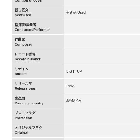
Contion of cover
新古区分
中古品/Used
New/Used
指揮者/演奏者
Conductor/Performer
作曲家
Composer
レコード番号
Record number
リディム
BIG IT UP
Riddim
リリース年
1992
Release year
生産国
JAMAICA
Producer country
プロモフラグ
Promotion
オリジナルフラグ
Original