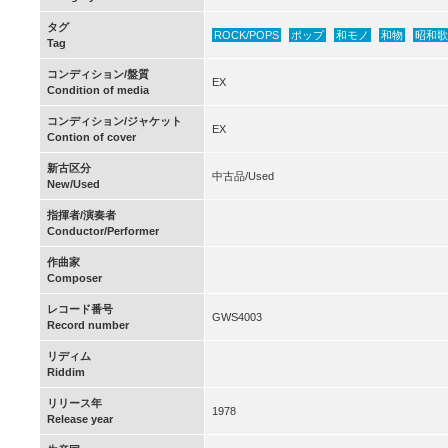
タグ
ROCK/POPS
ポップ
和モノ
和物
昭和歌
Tag
コンディション/盤質
EX
Condition of media
コンディション/ジャケット
EX
Contion of cover
新古区分
中古品/Used
New/Used
指揮者/演奏者
Conductor/Performer
作曲家
Composer
レコード番号
GWS4003
Record number
リディム
Riddim
リリース年
1978
Release year