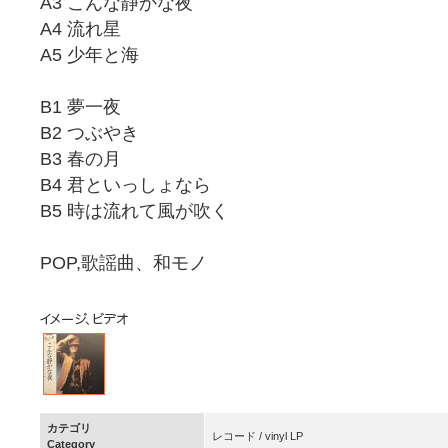
A3 こんな静かな夜
A4 流れ星
A5 少年と海
B1 夢一夜
B2 つぶやき
B3 春の月
B4 君といっしょなら
B5 時は流れて風が吹く
POP,歌謡曲、和モノ
カテゴリ
レコード / vinyl LP
Category