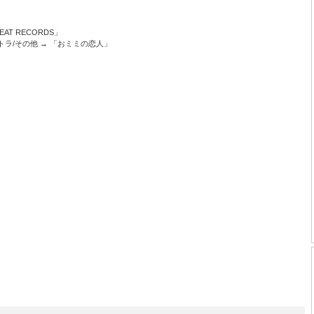
BEAT RECORDS」
サントラ/その他 → 「おミミの恋人」