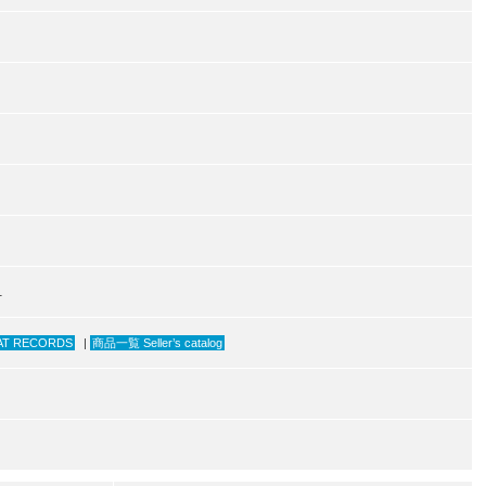
1
AT RECORDS
|
商品一覧 Seller’s catalog