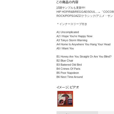
試聴サンプルも更新中!
HIP HOP/R&B/REGGAE/SOUL...→「COCO
ROCK/POPS/JAZZ/クラシック/アニメ・
＊インナースリーブ付き
A1 Uncomplicated
A2 I Hope You're Happy Now
A3 Tokyo Storm Warning
A4 Home Is Anywhere You Hang Your Head
A5 I Want You
B1 Honey Are You Straight Or Are You Blind?
B2 Blue Chair
B3 Battered Old Bird
B4 Crimes Of Paris
B5 Poor Napoleon
B6 Next Time Around