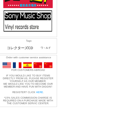
Tags
コレクターズCD
ワ－ルド
Order with customer service assistance
FOR CUSTOMERS ABROAD
IF YOU WOULD LIKE TO BUY ITEMS
DIRECTLY FROM US, PLEASE REGISTER
YOURSELF AS OUR MEMBER.
WE WOULD LIKE YOU TO BECOME OUR
MEMBER AND HAVE FUN WITH DIGGIN'!
REGISTER? CLICK
HERE
.
*15% SALES COMMISSION CHARGE IS
REQUIRED ON A PURCHASE MADE WITH
THE CUSTOMER SERVIC CENTER.