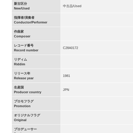
新古区分
中古品/Used
New/Used
指揮者/演奏者
Conductor/Performer
作曲家
Composer
レコード番号
C28A0172
Record number
リディム
Riddim
リリース年
1981
Release year
生産国
JPN
Producer country
プロモフラグ
Promotion
オリジナルフラグ
Original
プロデューサー