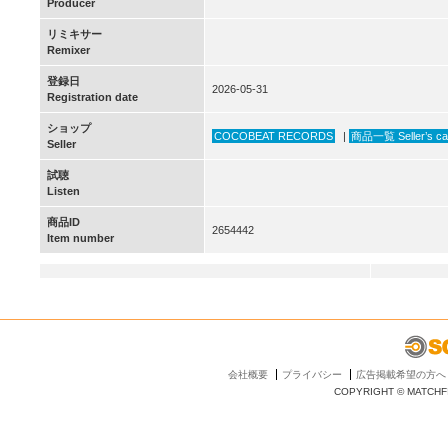
Producer
リミキサー
Remixer
登録日
2026-05-31
Registration date
ショップ
COCOBEAT RECORDS
|
商品一覧 Seller’s ca
Seller
試聴
Listen
商品ID
2654442
Item number
会社概要
プライバシー
広告掲載希望の方へ
COPYRIGHT © MATCHFI