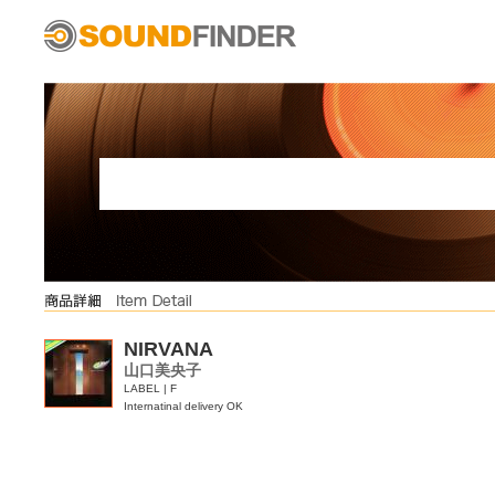
NIRVANA
山口美央子
LABEL | F
Internatinal delivery OK