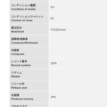
コンディション/盤質
EX-
Condition of media
コンディション/ジャケット
EX
Contion of cover
新古区分
中古品/Used
New/Used
指揮者/演奏者
Conductor/Performer
作曲家
Composer
レコード番号
25P5
Record number
リディム
Riddim
リリース年
Release year
生産国
JPN
Producer country
プロモフラグ