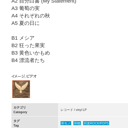
A2 自分白書 (My Statement)
A3 葡萄の実
A4 それぞれの秋
A5 夏の日に
B1 メシア
B2 狂った果実
B3 黄色いかもめ
B4 漂流者たち
カテゴリ
レコード / vinyl LP
Category
タグ
和モノ
和物
邦楽ROCK/POPS
Tag