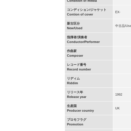
Condition of media
コンディション/ジャケット
EX-
Contion of cover
新古区分
中古品/Us
New/Used
指揮者/演奏者
Conductor/Performer
作曲家
Composer
レコード番号
Record number
リディム
Riddim
リリース年
1992
Release year
生産国
UK
Producer country
プロモフラグ
Promotion