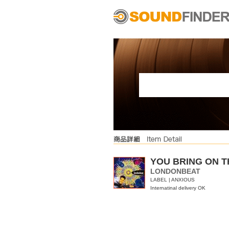
YOU BRING ON T
LONDONBEAT
LABEL | ANXIOUS
Internatinal delivery OK