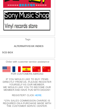
Tags
ALTERNATIVE/UK INDIES
5CD BOX
Order with customer service assistance
FOR CUSTOMERS ABROAD
IF YOU WOULD LIKE TO BUY ITEMS
DIRECTLY FROM US, PLEASE REGISTER
YOURSELF AS OUR MEMBER.
WE WOULD LIKE YOU TO BECOME OUR
MEMBER AND HAVE FUN WITH DIGGIN'!
REGISTER? CLICK
HERE
.
*15% SALES COMMISSION CHARGE IS
REQUIRED ON A PURCHASE MADE WITH
THE CUSTOMER SERVIC CENTER.