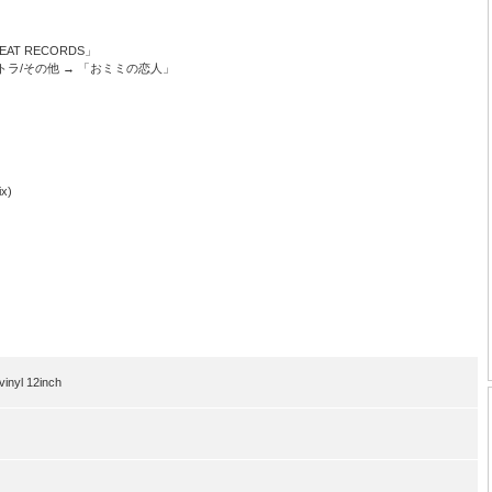
BEAT RECORDS」
サントラ/その他 → 「おミミの恋人」
ix)
nyl 12inch