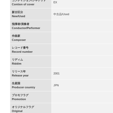
コンディション/ジャケット
EX
Contion of cover
新古区分
中古品/Used
New/Used
指揮者/演奏者
Conductor/Performer
作曲家
Composer
レコード番号
Record number
リディム
Riddim
リリース年
2001
Release year
生産国
JPN
Producer country
プロモフラグ
Promotion
オリジナルフラグ
Original