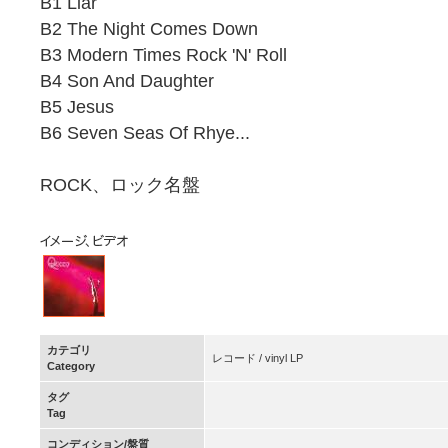
B1 Liar
B2 The Night Comes Down
B3 Modern Times Rock 'N' Roll
B4 Son And Daughter
B5 Jesus
B6 Seven Seas Of Rhye...
ROCK、ロック名盤
カテゴリ
レコード / vinyl LP
Category
タグ
Tag
コンディション/盤質