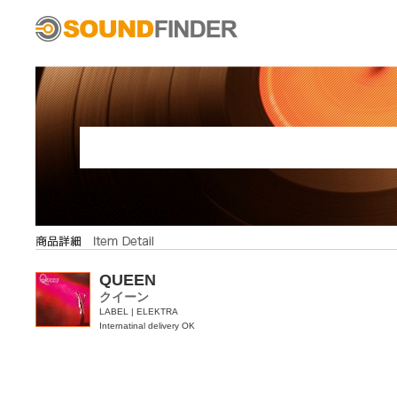
QUEEN
クイーン
LABEL | ELEKTRA
Internatinal delivery OK