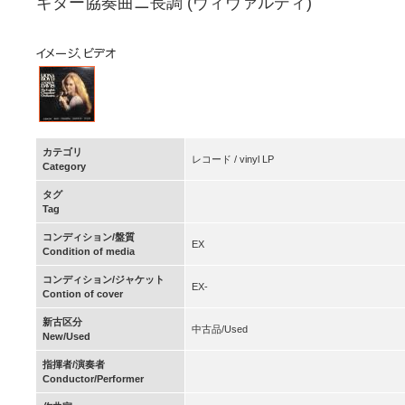
ギター協奏曲ニ長調 (ヴィヴァルディ)
カテゴリ
レコード / vinyl LP
Category
タグ
Tag
コンディション/盤質
EX
Condition of media
コンディション/ジャケット
EX-
Contion of cover
新古区分
中古品/Used
New/Used
指揮者/演奏者
Conductor/Performer