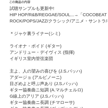
試聴サンプルも更新中!
HIP HOP/R&B/REGGAE/SOUL...→「COCOBEA
ROCK/POPS/JAZZ/クラシック/アニメ・サント
＊ジャケ裏ライナー(シミ)
ライオナ・ボイド (ギター)
アンドリュー・デイヴィス (指揮)
イギリス室内管弦楽団
主よ、人の望みの喜びを (J.S.バッハ)
アダージョ (アルビノーニ)
目ざめよと呼ぶ声あり (J.S.バッハ)
ギター協奏曲ニ短調 (A.マルチェルロ)
G線上のアリア (J.S.バッハ)
ギター協奏曲ニ長調 (チマローサ)