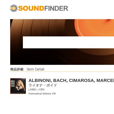
ALBINONI, BACH, CIMAROSA, MARCEL
ライオナ・ボイド
LABEL | CBS
Internatinal delivery OK