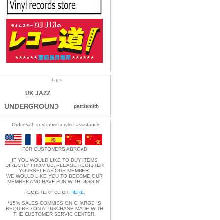
Tags
UK JAZZ
UNDERGROUND
patttismith
Order with customer service assistance
FOR CUSTOMERS ABROAD
IF YOU WOULD LIKE TO BUY ITEMS
DIRECTLY FROM US, PLEASE REGISTER
YOURSELF AS OUR MEMBER.
WE WOULD LIKE YOU TO BECOME OUR
MEMBER AND HAVE FUN WITH DIGGIN'!
REGISTER? CLICK
HERE
.
*15% SALES COMMISSION CHARGE IS
REQUIRED ON A PURCHASE MADE WITH
THE CUSTOMER SERVIC CENTER.