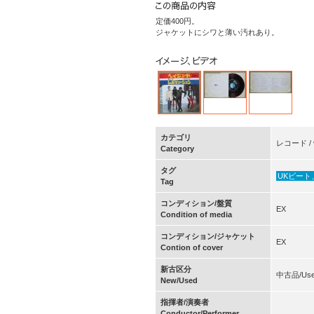
定価400円。
ジャケットにシワと薄い汚れあり。
カテゴリ
レコード / vi
Category
タグ
UKビート
Tag
コンディション/盤質
EX
Condition of media
コンディション/ジャケット
EX
Contion of cover
新古区分
中古品/Us
New/Used
指揮者/演奏者
Conductor/Performer