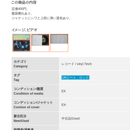
定価400円。
盤面擦れあり。
ジャケットにシワと上部に薄い退色あり。
カテゴリ
レコード / vinyl 7inch
Category
タグ
UKビート、ロック
Tag
コンディション/盤質
EX
Condition of media
コンディション/ジャケット
EX-
Contion of cover
新古区分
中古品/Used
New/Used
指揮者/演奏者