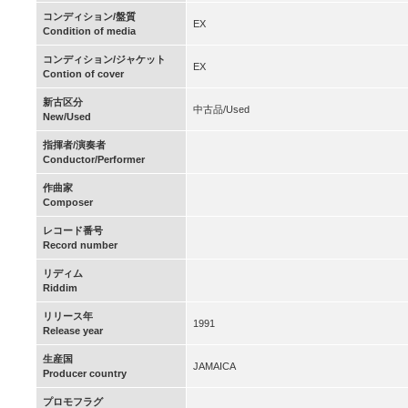
コンディション/盤質
EX
Condition of media
コンディション/ジャケット
EX
Contion of cover
新古区分
中古品/Used
New/Used
指揮者/演奏者
Conductor/Performer
作曲家
Composer
レコード番号
Record number
リディム
Riddim
リリース年
1991
Release year
生産国
JAMAICA
Producer country
プロモフラグ