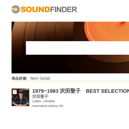
1979~1983 沢田聖子 BEST SELECTIO
沢田聖子
LABEL | PANAM
Internatinal delivery OK