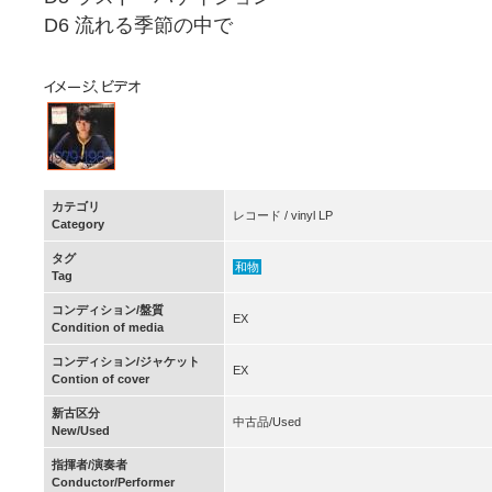
D6 流れる季節の中で
カテゴリ
レコード / vinyl LP
Category
タグ
和物
Tag
コンディション/盤質
EX
Condition of media
コンディション/ジャケット
EX
Contion of cover
新古区分
中古品/Used
New/Used
指揮者/演奏者
Conductor/Performer