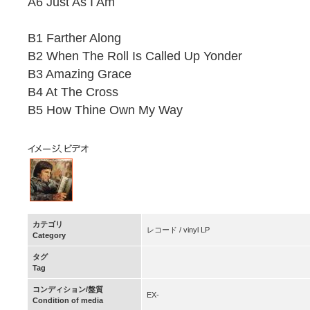
A6 Just As I Am
B1 Farther Along
B2 When The Roll Is Called Up Yonder
B3 Amazing Grace
B4 At The Cross
B5 How Thine Own My Way
カテゴリ
レコード / vinyl LP
Category
タグ
Tag
コンディション/盤質
EX-
Condition of media