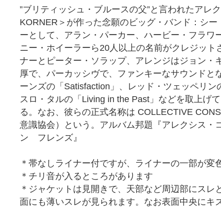
”ブリティッシュ・ブルースの父”と言われたアレクシ
KORNER＞が作った念願のビッグ・バンド：シー
ーとして、アラン・パーカー、ハービー・フラワ
ニー・ホイーラーら20人以上の名前がクレジット
ナーとピーター・ソラップ、アレンジはジョン・
厚で、パーカッシヴで、ファンキーなサウンドと
ーンズの「Satisfaction」、レッド・ツェッペリンの「W
スロ・タルの「Living in the Past」などを
る。なお、彼らの正式名称は COLLECTIVE CONSCI
意識協会）という。アルバム邦題『アレクシス・
ン フレンズ』
＊帯なしライナー付ですが、ライナーの一部が変
＊チリ音が入るところがあります
＊ジャケットは見開きで、天部など周辺部にスレ
面にも薄いスレが見られます。なお表面中央にキ