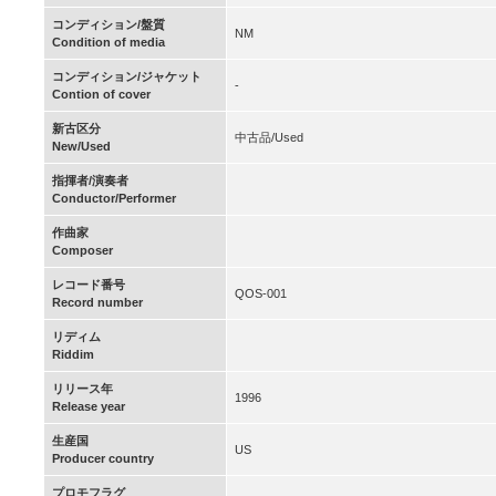
コンディション/盤質
NM
Condition of media
コンディション/ジャケット
-
Contion of cover
新古区分
中古品/Used
New/Used
指揮者/演奏者
Conductor/Performer
作曲家
Composer
レコード番号
QOS-001
Record number
リディム
Riddim
リリース年
1996
Release year
生産国
US
Producer country
プロモフラグ