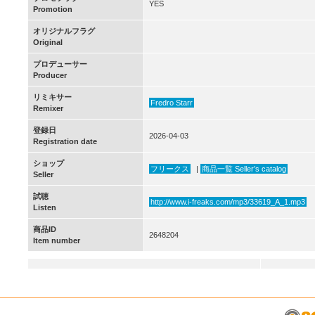
YES
Promotion
オリジナルフラグ
Original
プロデューサー
Producer
リミキサー
Fredro Starr
Remixer
登録日
2026-04-03
Registration date
ショップ
フリークス
|
商品一覧 Seller’s catalog
Seller
試聴
http://www.i-freaks.com/mp3/33619_A_1.mp3
Listen
商品ID
2648204
Item number