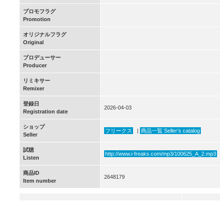
プロモフラグ
Promotion
オリジナルフラグ
Original
プロデューサー
Producer
リミキサー
Remixer
登録日
2026-04-03
Registration date
ショップ
フリークス
|
商品一覧 Seller’s catalog
Seller
試聴
http://www.i-freaks.com/mp3/100625_A_2.mp3
Listen
商品ID
2648179
Item number