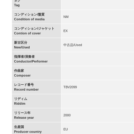
タグ
Tag
コンディション/盤質
NM
Condition of media
コンディション/ジャケット
EX
Contion of cover
新古区分
中古品/Used
New/Used
指揮者/演奏者
Conductor/Performer
作曲家
Composer
レコード番号
TBV2099
Record number
リディム
Riddim
リリース年
2000
Release year
生産国
EU
Producer country