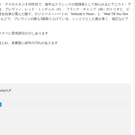
ス・デイのスタジオ20作目で、後年はクラシックの指揮者として知られるピアニスト：ア
、プレヴィン、レッド・ミッチェル（b）、フランク・キャップ（ds）のトリオと、ピ
んだ曲で、ロジャース＝ハートの「Nobody's Heart」と「Wait Till You See
 Me」などで、プレヴィンの曲も3曲取り上げている。シットリとした曲が多く、端正なピア
イナーに変色部分が少しあります
見られ、表裏面に経年の汚れがあります
inyl LP
ル