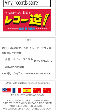
Tags
和モノ 黒沢博 大石吾朗 グループ・サウンズ
GS エレキの神様
多恵
サイケ、ブラジル
DINO VALENTE
和JAZZ FUSION
OBI.帯、プログレ、PROGRESSIVE ROCK
Order with customer service assistance
FOR CUSTOMERS ABROAD
IF YOU WOULD LIKE TO BUY ITEMS
DIRECTLY FROM US, PLEASE REGISTER
YOURSELF AS OUR MEMBER.
WE WOULD LIKE YOU TO BECOME OUR