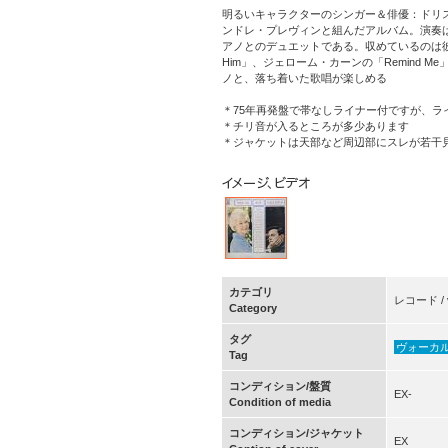
明るいキャラクターのシンガー＆俳優：ドリ
ンドレ・プレヴィンと組んだアルバム。演奏は
アノとのデュエットである。収めているのは彼女自身が選
Him」、ジェローム・カーンの「Remind
ノと、落ち着いた歌唱が楽しめる
＊75年再発盤で帯なしライナー付ですが、ラ
＊チリ音が入るところが多少あります
＊ジャケットは天部など周辺部にスレが若干
カテゴリ
レコード / v
Category
タグ
ヴォーカ
Tag
コンディション/盤質
EX-
Condition of media
コンディション/ジャケット
EX