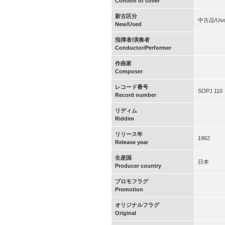
Contion of cover
新古区分
中古品/Us
New/Used
指揮者/演奏者
Conductor/Performer
作曲家
Composer
レコード番号
SOPJ 110
Record number
リディム
Riddim
リリース年
1962
Release year
生産国
日本
Producer country
プロモフラグ
Promotion
オリジナルフラグ
Original