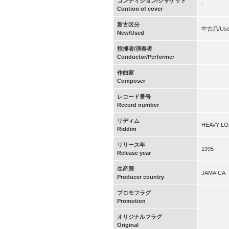
コンディション/ジャケット
-
Contion of cover
新古区分
中古品/Us
New/Used
指揮者/演奏者
Conductor/Performer
作曲家
Composer
レコード番号
Record number
リディム
HEAVY L
Riddim
リリース年
1995
Release year
生産国
JAMAICA
Producer country
プロモフラグ
Promotion
オリジナルフラグ
Original