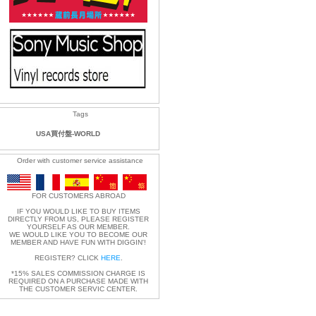
Tags
USA買付盤-WORLD
Order with customer service assistance
FOR CUSTOMERS ABROAD
IF YOU WOULD LIKE TO BUY ITEMS
DIRECTLY FROM US, PLEASE REGISTER
YOURSELF AS OUR MEMBER.
WE WOULD LIKE YOU TO BECOME OUR
MEMBER AND HAVE FUN WITH DIGGIN'!
REGISTER? CLICK
HERE
.
*15% SALES COMMISSION CHARGE IS
REQUIRED ON A PURCHASE MADE WITH
THE CUSTOMER SERVIC CENTER.