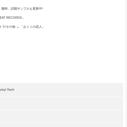
。随時、試聴サンプルも更新中!
BEAT RECORDS」
サントラ/その他 → 「おミミの恋人」
nyl 7inch