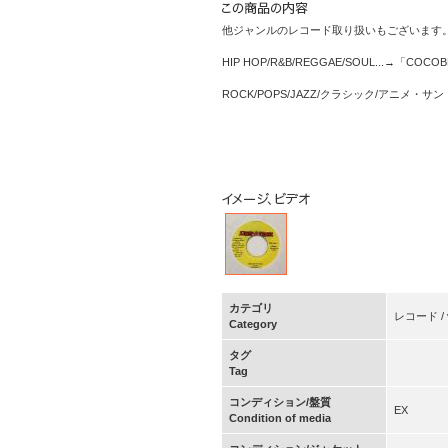
他ジャンルのレコード取り扱いもございます
HIP HOP/R&B/REGGAE/SOUL...→「COCO
ROCK/POPS/JAZZ/クラシック/アニメ・
カテゴリ
レコード / vi
Category
タグ
Tag
コンディション/盤質
EX
Condition of media