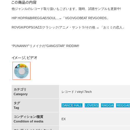
他ジャンルのレコード取り扱いもございます。随時、試聴サンプルも更新中!
HIP HOP/R&B/REGGAE/SOUL...→「VGOVGOBEAT REVGORDS」
ROVGK/POPS/JAZZ/クラシック/アニメ・サントラ/その他 → 「おミミの恋人」
“PUNANNY”リメイクの”GANGSTAR” RIDDIM!!
カテゴリ
レコード / vinyl 7inch
Category
タグ
DANCE HALL
LOVERS
RAGGA
REGGA
Tag
コンディション/盤質
EX
Condition of media