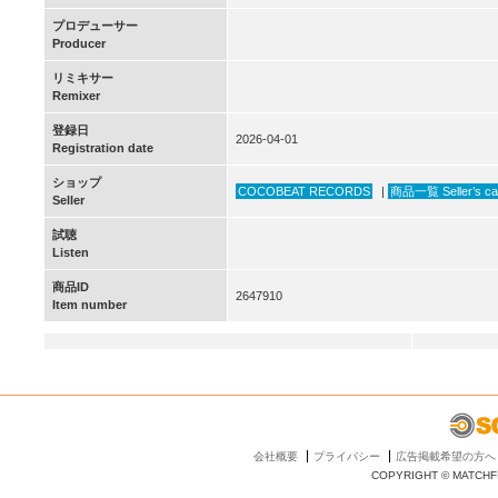
プロデューサー
Producer
リミキサー
Remixer
登録日
2026-04-01
Registration date
ショップ
COCOBEAT RECORDS
|
商品一覧 Seller’s ca
Seller
試聴
Listen
商品ID
2647910
Item number
会社概要
プライバシー
広告掲載希望の方へ
COPYRIGHT © MATCHFI