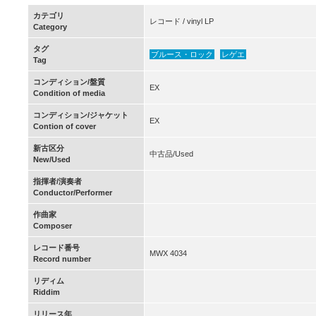
カテゴリ
レコード / vinyl LP
Category
タグ
ブルース・ロック
レゲエ
Tag
コンディション/盤質
EX
Condition of media
コンディション/ジャケット
EX
Contion of cover
新古区分
中古品/Used
New/Used
指揮者/演奏者
Conductor/Performer
作曲家
Composer
レコード番号
MWX 4034
Record number
リディム
Riddim
リリース年