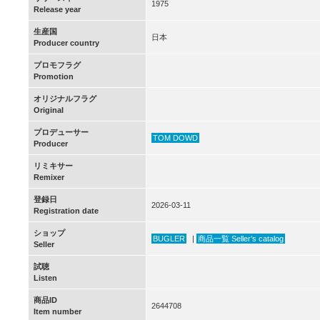
1975
Release year
生産国
日本
Producer country
プロモフラグ
Promotion
オリジナルフラグ
Original
プロデューサー
TOM DOWD
Producer
リミキサー
Remixer
登録日
2026-03-11
Registration date
ショップ
BUGLER
|
商品一覧 Seller’s catalog
Seller
試聴
Listen
商品ID
2644708
Item number