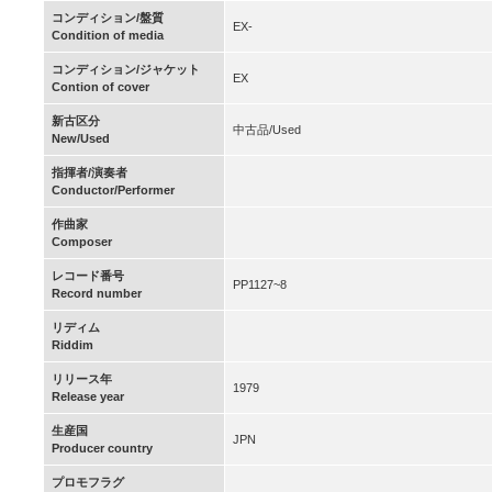
コンディション/盤質
EX-
Condition of media
コンディション/ジャケット
EX
Contion of cover
新古区分
中古品/Used
New/Used
指揮者/演奏者
Conductor/Performer
作曲家
Composer
レコード番号
PP1127~8
Record number
リディム
Riddim
リリース年
1979
Release year
生産国
JPN
Producer country
プロモフラグ