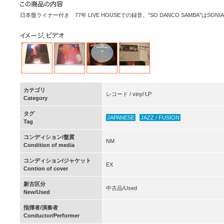
日本盤ライナー付き 77年 LIVE HOUSEでの録音。"SO DANCO SAMBA"はSONIA R
カテゴリ
レコード / vinyl LP
Category
タグ
JAPANESE
JAZZ / FUSION
Tag
コンディション/盤質
NM
Condition of media
コンディション/ジャケット
EX
Contion of cover
新古区分
中古品/Used
New/Used
指揮者/演奏者
Conductor/Performer