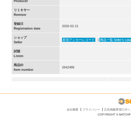
Producer
リミキサー
Remixer
登録日
2026-02-21
Registration date
ショップ
新宿アンカーレコード
|
商品一覧 Seller’s cata
Seller
試聴
Listen
商品ID
2642489
Item number
会社概要
プライバシー
広告掲載希望の方へ
COPYRIGHT © MATCHFI