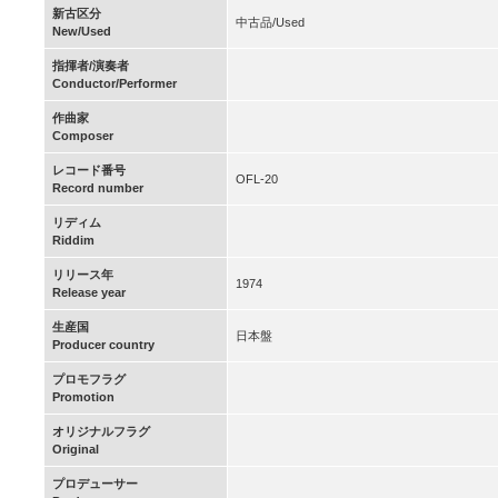
新古区分
中古品/Used
New/Used
指揮者/演奏者
Conductor/Performer
作曲家
Composer
レコード番号
OFL-20
Record number
リディム
Riddim
リリース年
1974
Release year
生産国
日本盤
Producer country
プロモフラグ
Promotion
オリジナルフラグ
Original
プロデューサー