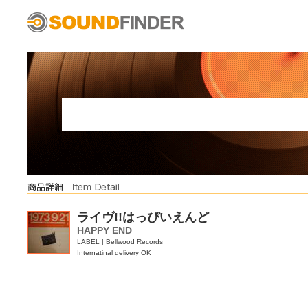
ライヴ!!はっぴいえんど
HAPPY END
LABEL | Bellwood Records
Internatinal delivery OK