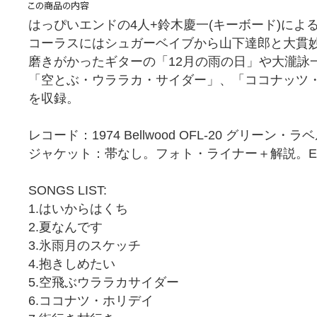
はっぴいエンドの4人+鈴木慶一(キーボード)によ
コーラスにはシュガーベイブから山下達郎と大貫
磨きがかったギターの「12月の雨の日」や大瀧詠
「空とぶ・ウララカ・サイダー」、「ココナッツ
を収録。
レコード：1974 Bellwood OFL-20 グリーン・ラ
ジャケット：帯なし。フォト・ライナー＋解説。E
SONGS LIST:
1.はいからはくち
2.夏なんです
3.氷雨月のスケッチ
4.抱きしめたい
5.空飛ぶウララカサイダー
6.ココナツ・ホリデイ