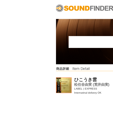
ひこうき雲
松任谷由実 (荒井由実)
LABEL | EXPRESS
Internatinal delivery OK