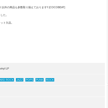
,PUNK 以外の商品も多数取り揃えております!! [COCOBEAT]
ました。
レット欠品。
inyl LP
ARD ROCK
JAZZ
POPS
PUNK
ROCK