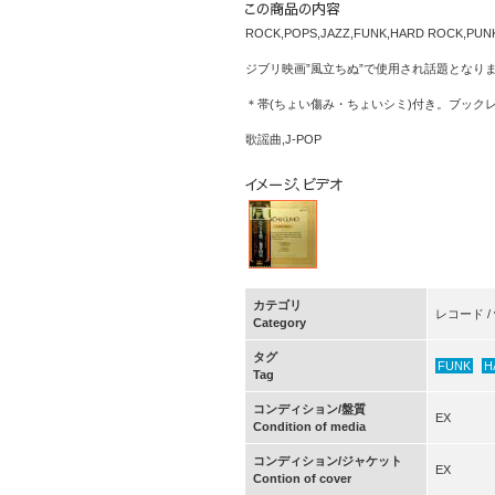
ROCK,POPS,JAZZ,FUNK,HARD ROCK
ジブリ映画”風立ちぬ”で使用され話題となり
＊帯(ちょい傷み・ちょいシミ)付き。ブック
歌謡曲,J-POP
カテゴリ
レコード / v
Category
タグ
FUNK
H
Tag
コンディション/盤質
EX
Condition of media
コンディション/ジャケット
EX
Contion of cover