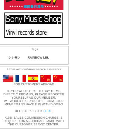
Tags
シナモン
RAINBOW LBL
Order with customer service assistance
FOR CUSTOMERS ABROAD
IF YOU WOULD LIKE TO BUY ITEMS
DIRECTLY FROM US, PLEASE REGISTER
YOURSELF AS OUR MEMBER.
WE WOULD LIKE YOU TO BECOME OUR
MEMBER AND HAVE FUN WITH DIGGIN'!
REGISTER? CLICK
HERE
.
*15% SALES COMMISSION CHARGE IS
REQUIRED ON A PURCHASE MADE WITH
THE CUSTOMER SERVIC CENTER.