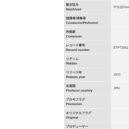
新古区分
中古品/Us
New/Used
指揮者/演奏者
Conductor/Performer
作曲家
Composer
レコード番号
ETP72051
Record number
リディム
Riddim
リリース年
1973
Release year
生産国
JPN
Producer country
プロモフラグ
Promotion
オリジナルフラグ
Original
プロデューサー