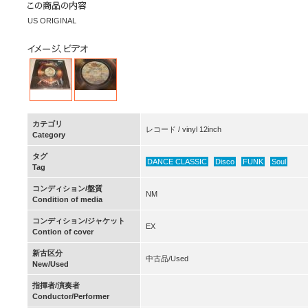
US ORIGINAL
カテゴリ
レコード / vinyl 12inch
Category
タグ
DANCE CLASSIC
Disco
FUNK
Soul
Tag
コンディション/盤質
NM
Condition of media
コンディション/ジャケット
EX
Contion of cover
新古区分
中古品/Used
New/Used
指揮者/演奏者
Conductor/Performer