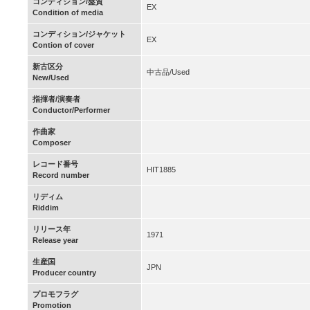
コンディション/盤質
EX
Condition of media
コンディション/ジャケット
EX
Contion of cover
新古区分
中古品/Used
New/Used
指揮者/演奏者
Conductor/Performer
作曲家
Composer
レコード番号
HIT1885
Record number
リディム
Riddim
リリース年
1971
Release year
生産国
JPN
Producer country
プロモフラグ
Promotion