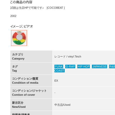
試聴は当店HPで可能です♪ [COCOBEAT ]
2002
カテゴリ
レコード / vinyl 7inch
Category
タグ
FUNK
G-RAP
HIP HOP
JAPANESE
R&
Tag
COAST
コンディション/盤質
EX
Condition of media
コンディション/ジャケット
-
Contion of cover
新古区分
中古品/Used
New/Used
指揮者/演奏者