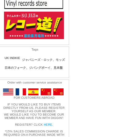
Tags
UK INDKIE
ジャパニーズ・ロック、モッズ
日本のフォーク、ジパングボーイ、見本盤
Order with customer service assistance
FOR CUSTOMERS ABROAD
IF YOU WOULD LIKE TO BUY ITEMS
DIRECTLY FROM US, PLEASE REGISTER
YOURSELF AS OUR MEMBER.
WE WOULD LIKE YOU TO BECOME OUR
MEMBER AND HAVE FUN WITH DIGGIN'!
REGISTER? CLICK
HERE
.
*15% SALES COMMISSION CHARGE IS
REQUIRED ON A PURCHASE MADE WITH