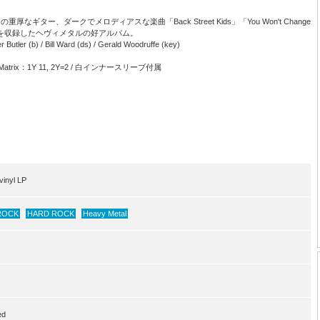
ギター、ダークでメロディアスな楽曲「Back Street Kids」「You Won't Change
い楽曲を収録したヘヴィメタルの好アルバム。
Butler (b) / Bill Ward (ds) / Gerald Woodruffe (key)
 / Matrix：1Y 11, 2Y=2 / 白インナースリーブ付属
inyl LP
ROCK
HARD ROCK
Heavy Metal
ed