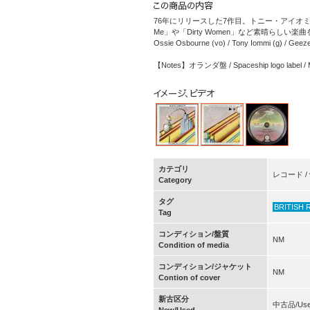
76年にリリースした7作目。トニー・アイオミの重厚な
Me」や「Dirty Women」など素晴らし
Ossie Osbourne (vo) / Tony Iommi (g) / Geezer 
【Notes】オランダ盤 / Spaceship logo label
カテゴリ
レコード / v
Category
タグ
BRITISH 
Tag
コンディション/盤質
NM
Condition of media
コンディション/ジャケット
NM
Contion of cover
新古区分
中古品/Us