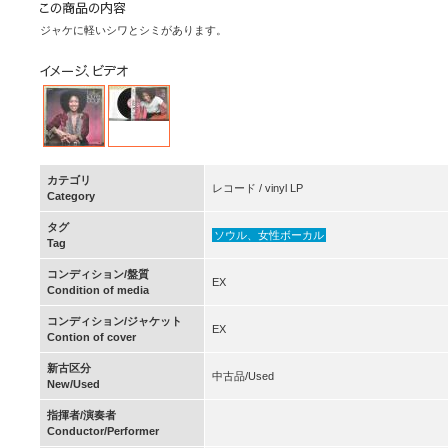
ジャケに軽いシワとシミがあります。
カテゴリ
レコード / vinyl LP
Category
タグ
ソウル、女性ボーカル
Tag
コンディション/盤質
EX
Condition of media
コンディション/ジャケット
EX
Contion of cover
新古区分
中古品/Used
New/Used
指揮者/演奏者
Conductor/Performer