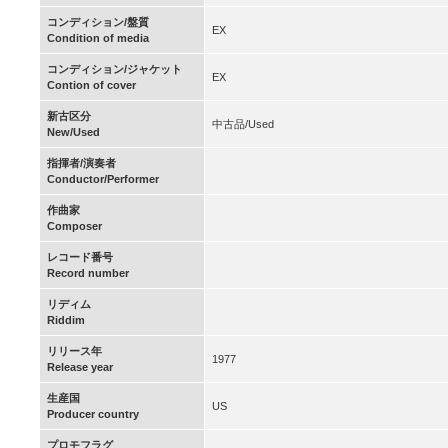
コンディション/盤質
EX
Condition of media
コンディション/ジャケット
EX
Contion of cover
新古区分
中古品/Used
New/Used
指揮者/演奏者
Conductor/Performer
作曲家
Composer
レコード番号
Record number
リディム
Riddim
リリース年
1977
Release year
生産国
US
Producer country
プロモフラグ