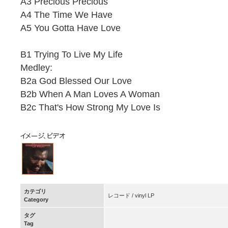
A3 Precious Precious
A4 The Time We Have
A5 You Gotta Have Love
B1 Trying To Live My Life
Medley:
B2a God Blessed Our Love
B2b When A Man Loves A Woman
B2c That's How Strong My Love Is
カテゴリ
レコード / vinyl LP
Category
タグ
Tag