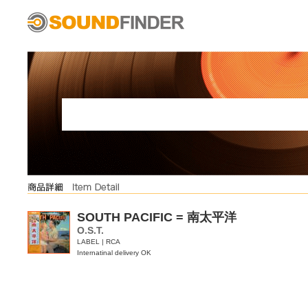
SOUTH PACIFIC = 南太平洋
O.S.T.
LABEL | RCA
Internatinal delivery OK