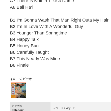
A7 There Is Nothin' Like A Dame
A8 Bali Ha'i
B1 I'm Gonna Wash That Man Right Outa My Hair
B2 I'm In Love With A Wonderful Guy
B3 Younger Than Springtime
B4 Happy Talk
B5 Honey Bun
B6 Carefully Taught
B7 This Nearly Was Mine
B8 Finale
カテゴリ
レコード / vinyl LP
Category