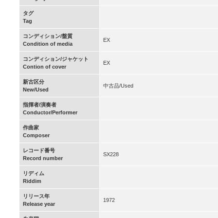
タグ
Tag
コンディション/盤質
EX
Condition of media
コンディション/ジャケット
EX
Contion of cover
新古区分
中古品/Used
New/Used
指揮者/演奏者
Conductor/Performer
作曲家
Composer
レコード番号
SX228
Record number
リディム
Riddim
リリース年
1972
Release year