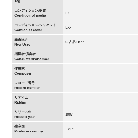
Tag
コンディション/盤質
EX-
Condition of media
コンディション/ジャケット
EX-
Contion of cover
新古区分
中古品/Used
New/Used
指揮者/演奏者
Conductor/Performer
作曲家
Composer
レコード番号
Record number
リディム
Riddim
リリース年
1997
Release year
生産国
ITALY
Producer country