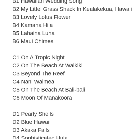
B1 Hawaiian Wedding Song
B2 My Littel Grass Shack In Kealakekua, Hawaii
B3 Lovely Lotus Flower
B4 Kamana Hila
B5 Lahaina Luna
B6 Maui Chimes
C1 On A Tropic Night
C2 On The Beach At Waikiki
C3 Beyond The Reef
C4 Nani Waimea
C5 On The Beach At Bali-bali
C6 Moon Of Manakoora
D1 Pearly Shells
D2 Blue Hawaii
D3 Akaka Falls
D4 Sophisticated Hula