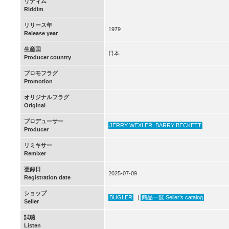
リディム
Riddim
リリース年
1979
Release year
生産国
日本
Producer country
プロモフラグ
Promotion
オリジナルフラグ
Original
プロデューサー
JERRY WEXLER, BARRY BECKETT
Producer
リミキサー
Remixer
登録日
2025-07-09
Registration date
ショップ
BUGLER
|
商品一覧 Seller’s catalog
Seller
試聴
Listen