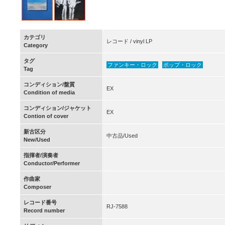
カテゴリ
レコード / vinyl LP
Category
タグ
ファンキー・ロック
ポップ・ロック
Tag
コンディション/盤質
EX
Condition of media
コンディション/ジャケット
EX
Contion of cover
新古区分
中古品/Used
New/Used
指揮者/演奏者
Conductor/Performer
作曲家
Composer
レコード番号
RJ-7588
Record number