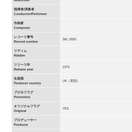
New/Used
指揮者/演奏者
Conductor/Performer
作曲家
Composer
レコード番号
SKL 5055
Record number
リディム
Riddim
リリース年
1970
Release year
生産国
UK（英国）
Producer country
プロモフラグ
Promotion
オリジナルフラグ
YES
Original
プロデューサー
Producer