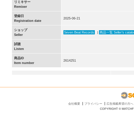
リミキサー
Remixer
登録日
2025-06-21
Registration date
ショップ
Seven Beat Records
|
商品一覧 Seller’s catalo
Seller
試聴
Listen
商品ID
2614251
Item number
会社概要
プライバシー
広告掲載希望の方へ
COPYRIGHT © MATCHFI