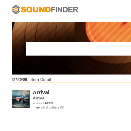
Arrival
Arrival
LABEL | Decca
Internatinal delivery OK