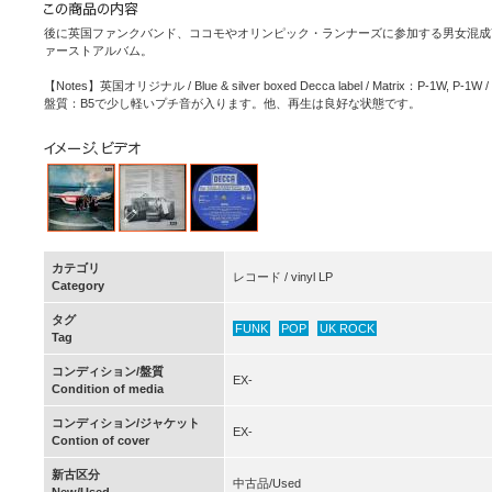
後に英国ファンクバンド、ココモやオリンピック・ランナーズに参加する男女混成
ァーストアルバム。
【Notes】英国オリジナル / Blue & silver boxed Decca label / Matrix：P-
盤質：B5で少し軽いプチ音が入ります。他、再生は良好な状態です。
カテゴリ
レコード / vinyl LP
Category
タグ
FUNK
POP
UK ROCK
Tag
コンディション/盤質
EX-
Condition of media
コンディション/ジャケット
EX-
Contion of cover
新古区分
中古品/Used