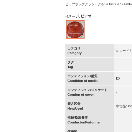
ヒップホップクラシックをSir Piers & Si Ashtonが
カテゴリ
レコード / vi
Category
タグ
Tag
コンディション/盤質
EX
Condition of media
コンディション/ジャケット
-
Contion of cover
新古区分
中古品/Us
New/Used
指揮者/演奏者
Conductor/Performer
作曲家