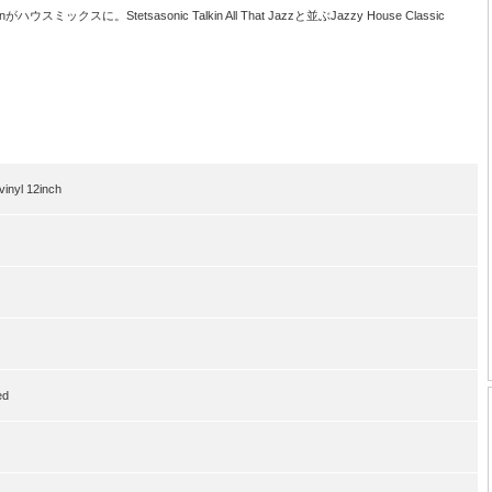
ハウスミックスに。Stetsasonic Talkin All That Jazzと並ぶJazzy House Classic
nyl 12inch
ed