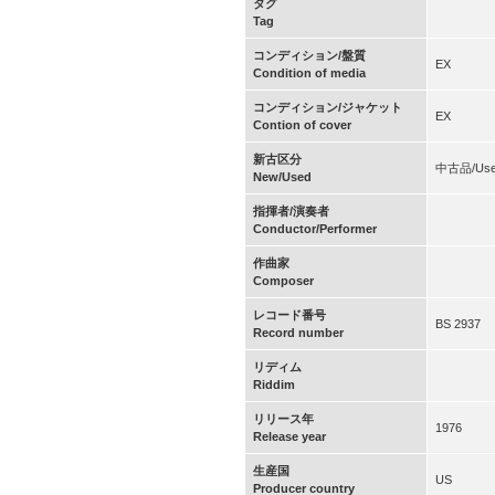
タグ
Tag
コンディション/盤質
EX
Condition of media
コンディション/ジャケット
EX
Contion of cover
新古区分
中古品/Us
New/Used
指揮者/演奏者
Conductor/Performer
作曲家
Composer
レコード番号
BS 2937
Record number
リディム
Riddim
リリース年
1976
Release year
生産国
US
Producer country