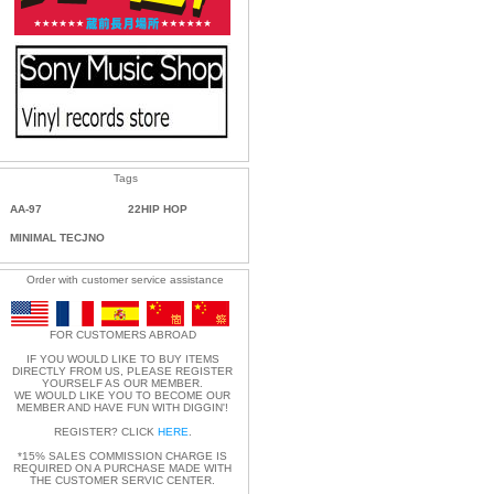
Tags
AA-97
22HIP HOP
MINIMAL TECJNO
Order with customer service assistance
FOR CUSTOMERS ABROAD
IF YOU WOULD LIKE TO BUY ITEMS
DIRECTLY FROM US, PLEASE REGISTER
YOURSELF AS OUR MEMBER.
WE WOULD LIKE YOU TO BECOME OUR
MEMBER AND HAVE FUN WITH DIGGIN'!
REGISTER? CLICK
HERE
.
*15% SALES COMMISSION CHARGE IS
REQUIRED ON A PURCHASE MADE WITH
THE CUSTOMER SERVIC CENTER.