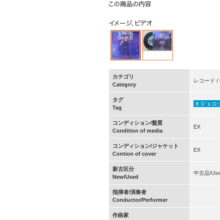
カテゴリ
レコード / vi
Category
タグ
８０’ｓロ
Tag
コンディション/盤質
EX
Condition of media
コンディション/ジャケット
EX
Contion of cover
新古区分
中古品/Us
New/Used
指揮者/演奏者
Conductor/Performer
作曲家