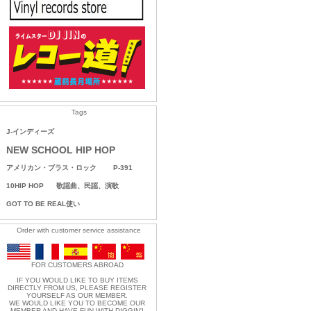
Tags
J-インディーズ
NEW SCHOOL HIP HOP
アメリカン・ブラス・ロック
P-391
10HIP HOP
歌謡曲、民謡、演歌
GOT TO BE REAL使い
Order with customer service assistance
FOR CUSTOMERS ABROAD
IF YOU WOULD LIKE TO BUY ITEMS
DIRECTLY FROM US, PLEASE REGISTER
YOURSELF AS OUR MEMBER.
WE WOULD LIKE YOU TO BECOME OUR
MEMBER AND HAVE FUN WITH DIGGIN'!