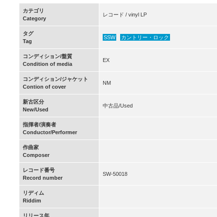
カテゴリ
レコード / vinyl LP
Category
タグ
SSW
カントリー・ロック
Tag
コンディション/盤質
EX
Condition of media
コンディション/ジャケット
NM
Contion of cover
新古区分
中古品/Used
New/Used
指揮者/演奏者
Conductor/Performer
作曲家
Composer
レコード番号
SW-50018
Record number
リディム
Riddim
リリース年