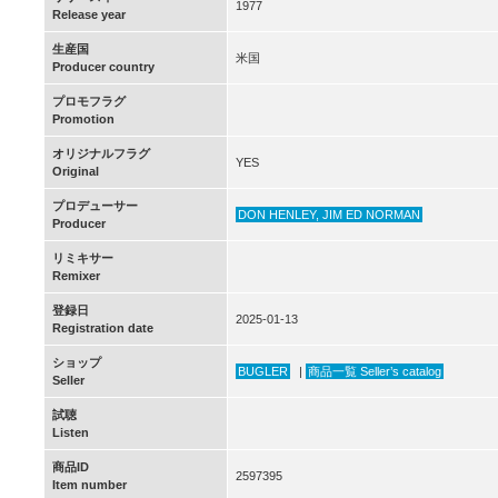
1977
Release year
生産国
米国
Producer country
プロモフラグ
Promotion
オリジナルフラグ
YES
Original
プロデューサー
DON HENLEY, JIM ED NORMAN
Producer
リミキサー
Remixer
登録日
2025-01-13
Registration date
ショップ
BUGLER
|
商品一覧 Seller’s catalog
Seller
試聴
Listen
商品ID
2597395
Item number