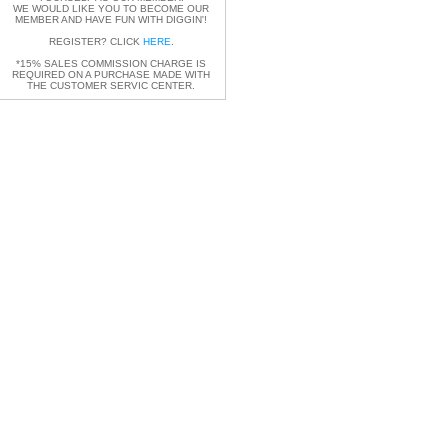
WE WOULD LIKE YOU TO BECOME OUR
MEMBER AND HAVE FUN WITH DIGGIN'!
REGISTER? CLICK
HERE
.
*15% SALES COMMISSION CHARGE IS
REQUIRED ON A PURCHASE MADE WITH
THE CUSTOMER SERVIC CENTER.