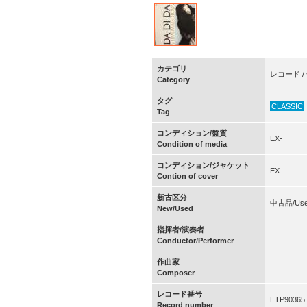
カテゴリ
レコード / v
Category
タグ
CLASSIC
Tag
コンディション/盤質
EX-
Condition of media
コンディション/ジャケット
EX
Contion of cover
新古区分
中古品/Us
New/Used
指揮者/演奏者
Conductor/Performer
作曲家
Composer
レコード番号
ETP90365
Record number