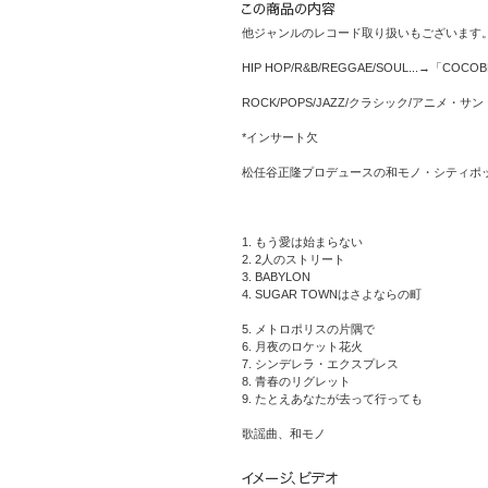
他ジャンルのレコード取り扱いもございます
HIP HOP/R&B/REGGAE/SOUL...→「COCO
ROCK/POPS/JAZZ/クラシック/アニメ・
*インサート欠
松任谷正隆プロデュースの和モノ・シティポ
1. もう愛は始まらない
2. 2人のストリート
3. BABYLON
4. SUGAR TOWNはさよならの町
5. メトロポリスの片隅で
6. 月夜のロケット花火
7. シンデレラ・エクスプレス
8. 青春のリグレット
9. たとえあなたが去って行っても
歌謡曲、和モノ