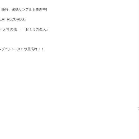
。随時、試聴サンプルも更新中!
BEAT RECORDS」
サントラ/その他 → 「おミミの恋人」
ップ?ライトメロウ最高峰！！