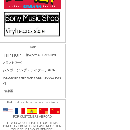
Tags
HIP HOP
浪花ソウル
HARUOMI
クラフトワーク
シンガ・ソング・ライター、AOR
[REGGAER / HIP HOP / R&B / SOUL / FUN
K]
管楽器
Order with customer service assistance
FOR CUSTOMERS ABROAD
IF YOU WOULD LIKE TO BUY ITEMS
DIRECTLY FROM US, PLEASE REGISTER
YOURSELF AS OUR MEMBER.