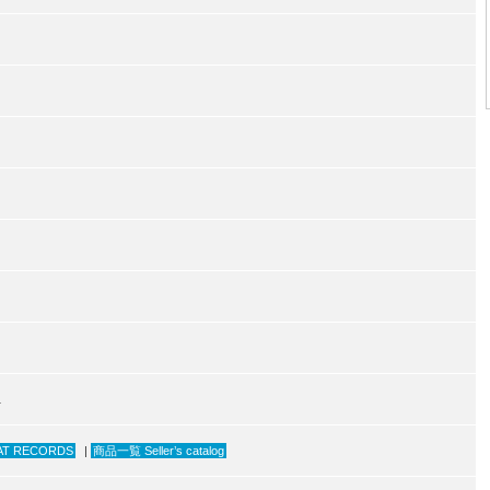
1
AT RECORDS
|
商品一覧 Seller’s catalog