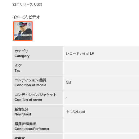
92年リリース US盤
カテゴリ
レコード / vinyl LP
Category
タグ
Tag
コンディション/盤質
NM
Condition of media
コンディション/ジャケット
-
Contion of cover
新古区分
中古品/Used
New/Used
指揮者/演奏者
Conductor/Performer
作曲家